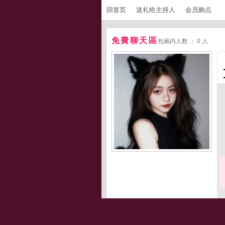
回首页
送礼给主持人
会员购点
免費聊天區
包厢内人数 ： 0 人