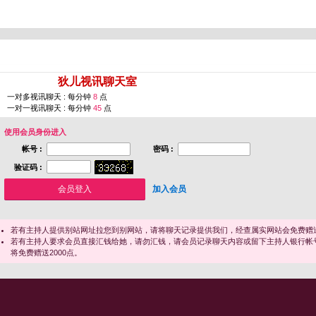
您即将进入 [
狄儿视讯聊天室
]
一对多视讯聊天 : 每分钟
8
点
一对一视讯聊天 : 每分钟
45
点
使用会员身份进入
帐号 :
密码 :
验证码 :
加入会员
若有主持人提供别站网址拉您到别网站，请将聊天记录提供我们，经查属实网站会免费赠送
若有主持人要求会员直接汇钱给她，请勿汇钱，请会员记录聊天内容或留下主持人银行帐
将免费赠送2000点。