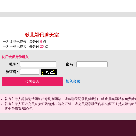
您即将进入 [
狄儿视讯聊天室
]
一对多视讯聊天 : 每分钟
6
点
一对一视讯聊天 : 每分钟
25
点
使用会员身份进入
帐号 :
密码 :
验证码 :
加入会员
若有主持人提供别站网址拉您到别网站，请将聊天记录提供我们，经查属实网站会免费赠送
若有主持人要求会员直接汇钱给她，请勿汇钱，请会员记录聊天内容或留下主持人银行帐
将免费赠送2000点。