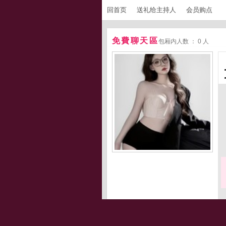
回首页
送礼给主持人
会员购点
免費聊天區
包厢内人数 ： 0 人