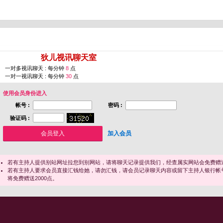
您即将进入 [
狄儿视讯聊天室
]
一对多视讯聊天 : 每分钟
8
点
一对一视讯聊天 : 每分钟
30
点
使用会员身份进入
帐号 :
密码 :
验证码 :
加入会员
若有主持人提供别站网址拉您到别网站，请将聊天记录提供我们，经查属实网站会免费赠送
若有主持人要求会员直接汇钱给她，请勿汇钱，请会员记录聊天内容或留下主持人银行帐
将免费赠送2000点。