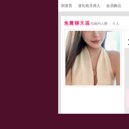
回首页
送礼给主持人
会员购点
免費聊天區
包厢内人数 ： 0 人