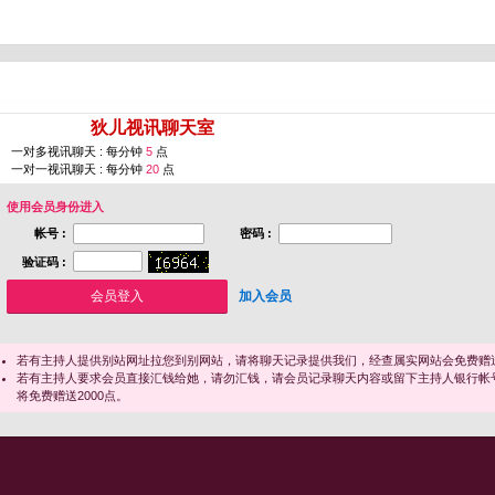
您即将进入 [
狄儿视讯聊天室
]
一对多视讯聊天 : 每分钟
5
点
一对一视讯聊天 : 每分钟
20
点
使用会员身份进入
帐号 :
密码 :
验证码 :
加入会员
若有主持人提供别站网址拉您到别网站，请将聊天记录提供我们，经查属实网站会免费赠送
若有主持人要求会员直接汇钱给她，请勿汇钱，请会员记录聊天内容或留下主持人银行帐
将免费赠送2000点。