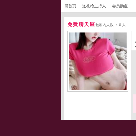
回首页
送礼给主持人
会员购点
免費聊天區
包厢内人数 ： 0 人