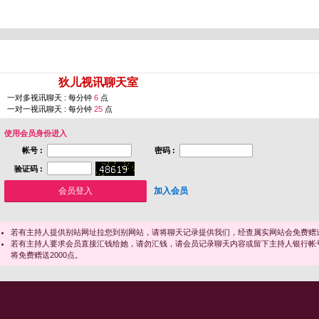
您即将进入 [
狄儿视讯聊天室
]
一对多视讯聊天 : 每分钟
6
点
一对一视讯聊天 : 每分钟
25
点
使用会员身份进入
帐号 :
密码 :
验证码 :
加入会员
若有主持人提供别站网址拉您到别网站，请将聊天记录提供我们，经查属实网站会免费赠送
若有主持人要求会员直接汇钱给她，请勿汇钱，请会员记录聊天内容或留下主持人银行帐
将免费赠送2000点。