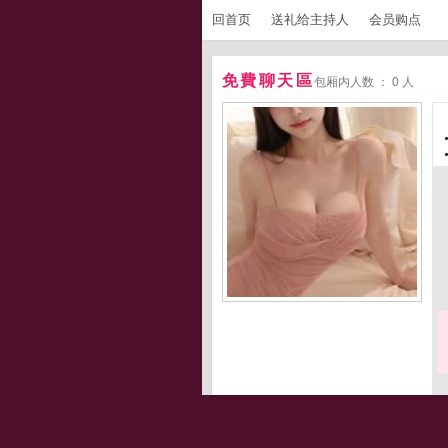
回首页
送礼给主持人
会员购点
免費聊天區
包厢内人数 ： 0 人