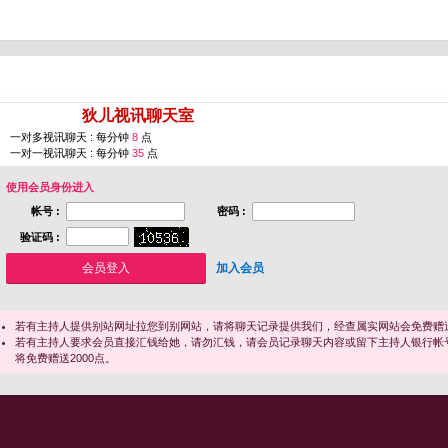
您即将进入 [
狄儿视讯聊天室
]
一对多视讯聊天 : 每分钟
8
点
一对一视讯聊天 : 每分钟
35
点
使用会员身份进入
帐号 :
密码 :
验证码 :
加入会员
若有主持人提供别站网址拉您到别网站，请将聊天记录提供我们，经查属实网站会免费赠送
若有主持人要求会员直接汇钱给她，请勿汇钱，请会员记录聊天内容或留下主持人银行帐
将免费赠送2000点。