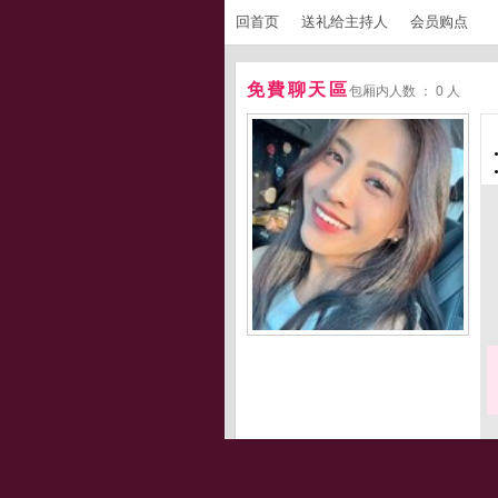
回首页
送礼给主持人
会员购点
免費聊天區
包厢内人数 ： 0 人