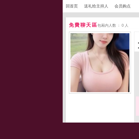
回首页
送礼给主持人
会员购点
免費聊天區
包厢内人数 ： 0 人