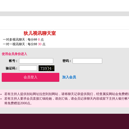
您即将进入 [
狄儿视讯聊天室
]
一对多视讯聊天 : 每分钟
8
点
一对一视讯聊天 : 每分钟
30
点
使用会员身份进入
帐号 :
密码 :
验证码 :
加入会员
若有主持人提供别站网址拉您到别网站，请将聊天记录提供我们，经查属实网站会免费赠送
若有主持人要求会员直接汇钱给她，请勿汇钱，请会员记录聊天内容或留下主持人银行帐
将免费赠送2000点。