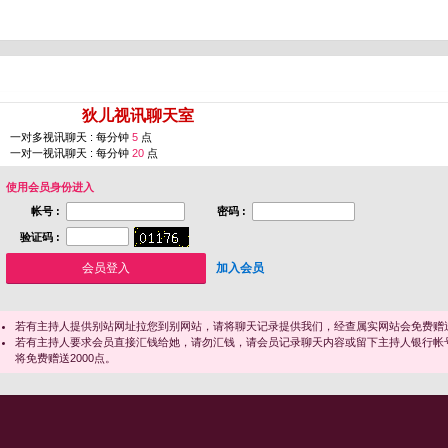
您即将进入 [
狄儿视讯聊天室
]
一对多视讯聊天 : 每分钟
5
点
一对一视讯聊天 : 每分钟
20
点
使用会员身份进入
帐号 :
密码 :
验证码 :
加入会员
若有主持人提供别站网址拉您到别网站，请将聊天记录提供我们，经查属实网站会免费赠送
若有主持人要求会员直接汇钱给她，请勿汇钱，请会员记录聊天内容或留下主持人银行帐
将免费赠送2000点。