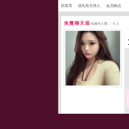
回首页
送礼给主持人
会员购点
免費聊天區
包厢内人数 ： 0 人