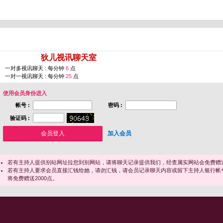
您即将进入 [
狄儿视讯聊天室
]
一对多视讯聊天 : 每分钟
6
点
一对一视讯聊天 : 每分钟
25
点
使用会员身份进入
帐号 :
密码 :
验证码 :
加入会员
若有主持人提供别站网址拉您到别网站，请将聊天记录提供我们，经查属实网站会免费赠送
若有主持人要求会员直接汇钱给她，请勿汇钱，请会员记录聊天内容或留下主持人银行帐
将免费赠送2000点。