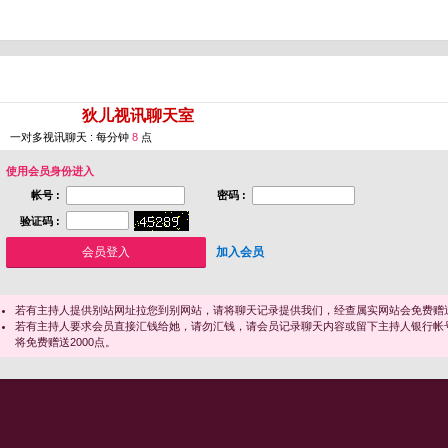
您即将进入 [
狄儿视讯聊天室
]
一对多视讯聊天 : 每分钟
8
点
使用会员身份进入
帐号 :
密码 :
验证码 :
加入会员
若有主持人提供别站网址拉您到别网站，请将聊天记录提供我们，经查属实网站会免费赠送
若有主持人要求会员直接汇钱给她，请勿汇钱，请会员记录聊天内容或留下主持人银行帐
将免费赠送2000点。