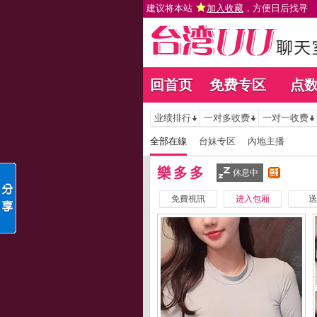
建议将本站
加入收藏
，方便日后找寻
回首页
免费专区
点
业绩排行
一对多收费
一对一收费
全部在線
台妹专区
內地主播
樂多多
休息中
免費視訊
进入包厢
送