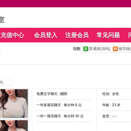
数充值中心
会员登入
注册会员
常见问题
指数
普通级(清纯)
辅导级(
礼
免费文字聊天 :
關閉
性别 : 女性
一对多视讯聊天 :
每分钟 8 点
年龄 : 23 岁
一对一视讯聊天 :
每分钟 30 点
血型 : ----