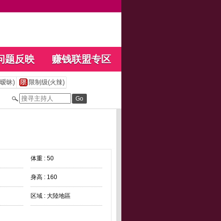
问题反映
赚钱联盟专区
暧昧)
限制级(火辣)
体重 : 50
身高 : 160
区域 : 大陸地區