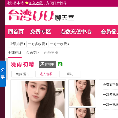
建议将本站
加入收藏
，方便日后找寻
回首页
免费专区
点数充值中心
会员登
业绩排行
一对多收费
一对一收费
全部在線
台妹专区
內地主播
曉雨初晴
休息中
免費視訊
进入包厢
送礼
免费文字聊
一对多视讯
一对一视讯