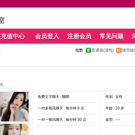
数充值中心
会员登入
注册会员
常见问题
指数
普通级(清纯)
辅导级(
礼
免费文字聊天 :
關閉
性别 : 女性
一对多视讯聊天 :
每分钟 8 点
年龄 : 20 岁
一对一视讯聊天 :
每分钟 30 点
血型 : ----