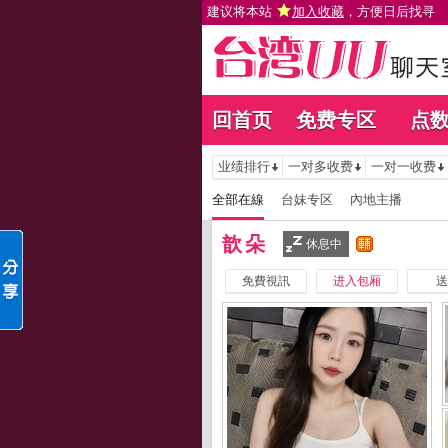
建议将本站
加入收藏
，方便日后找寻
回首页
免费专区
点
业绩排行
一对多收费
一对一收费
全部在線
台妹专区
內地主播
歆朵
休息中
免費視訊
进入包厢
送