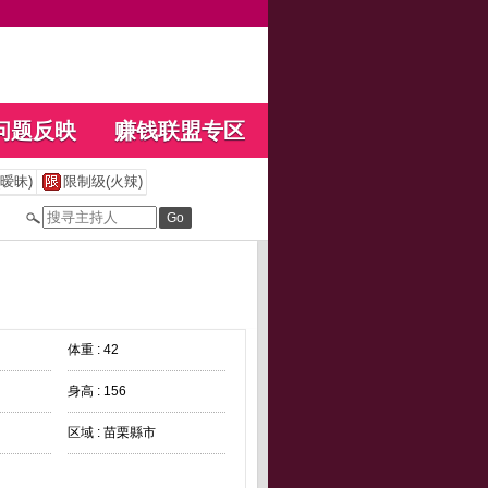
问题反映
赚钱联盟专区
暧昧)
限制级(火辣)
体重 : 42
身高 : 156
区域 : 苗栗縣市