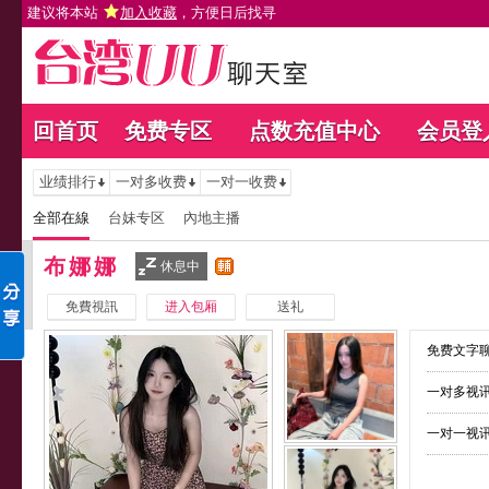
建议将本站
加入收藏
，方便日后找寻
回首页
免费专区
点数充值中心
会员登
业绩排行
一对多收费
一对一收费
全部在線
台妹专区
內地主播
布娜娜
休息中
免費視訊
进入包厢
送礼
免费文字聊
一对多视讯
一对一视讯