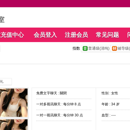
数充值中心
会员登入
注册会员
常见问题
指数
普通级(清纯)
辅导级(
礼
免费文字聊天 :
關閉
性别 : 女性
一对多视讯聊天 :
每分钟 8 点
年龄 : 34 岁
一对一视讯聊天 :
每分钟 30 点
血型 : ----