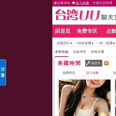
建议将本站
加入收藏
，方便日后找寻
回首页
免费专区
点
业绩排行
一对多收费
一对一收费
全部在線
台妹专区
內地主播
美國時間
休息中
免費視訊
进入包厢
送