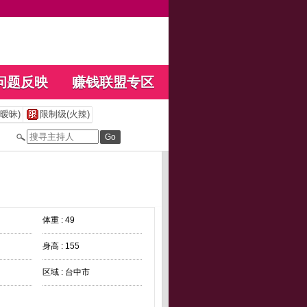
问题反映
赚钱联盟专区
暧昧)
限制级(火辣)
体重 : 49
身高 : 155
区域 : 台中市