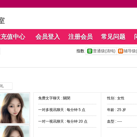
数充值中心
会员登入
注册会员
常见问题
指数
普通级(清纯)
辅导级(
礼
免费文字聊天 :
關閉
性别 : 女性
一对多视讯聊天 :
每分钟 5 点
年龄 : 25 岁
一对一视讯聊天 :
每分钟 20 点
血型 : ----