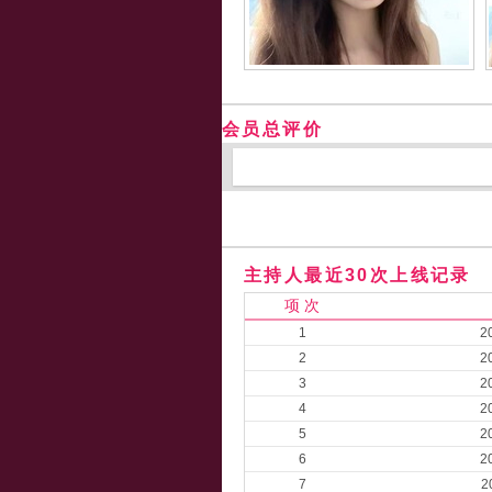
会员总评价
主持人最近30次上线记录
项 次
1
2
2
2
3
2
4
2
5
2
6
2
7
2