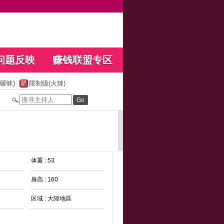
问题反映
赚钱联盟专区
暧昧)
限制级(火辣)
体重 : 53
身高 : 160
区域 : 大陸地區