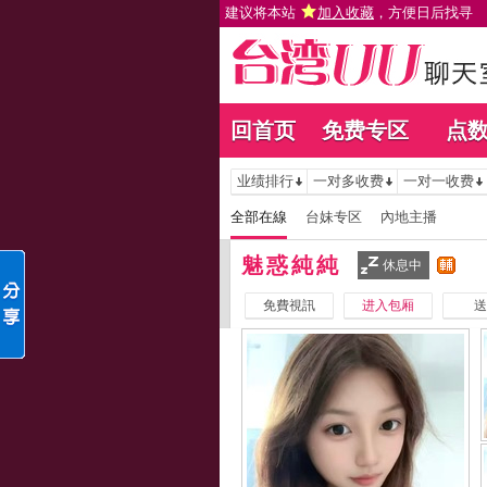
建议将本站
加入收藏
，方便日后找寻
回首页
免费专区
点
业绩排行
一对多收费
一对一收费
全部在線
台妹专区
內地主播
魅惑純純
休息中
免費視訊
进入包厢
送