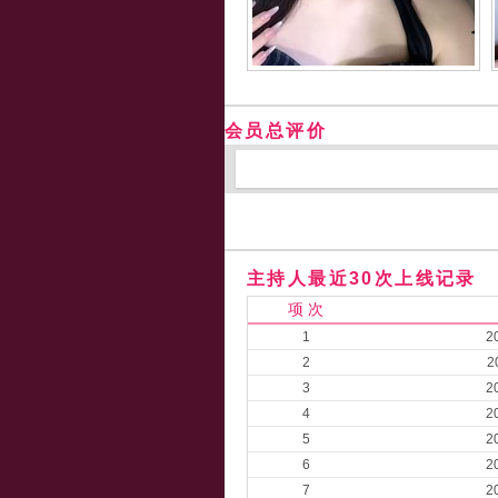
会员总评价
主持人最近30次上线记录
项 次
1
2
2
2
3
2
4
2
5
2
6
2
7
2