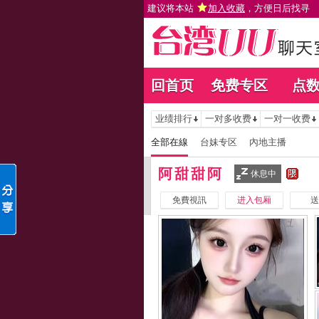
建议将本站
加入收藏
，方便日后找寻
回首页
免费专区
点
业绩排行
一对多收费
一对一收费
全部在線
台妹专区
內地主播
阿甜甜阿
休息中
免費視訊
进入包厢
送