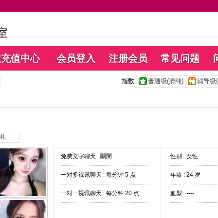
数充值中心
会员登入
注册会员
常见问题
指数
普通级(清纯)
辅导级(
礼
免费文字聊天 :
關閉
性别 : 女性
一对多视讯聊天 :
每分钟 5 点
年龄 : 24 岁
一对一视讯聊天 :
每分钟 20 点
血型 : ----