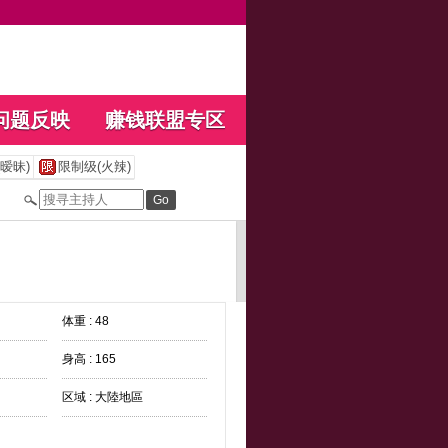
问题反映
赚钱联盟专区
暧昧)
限制级(火辣)
体重 : 48
身高 : 165
区域 : 大陸地區