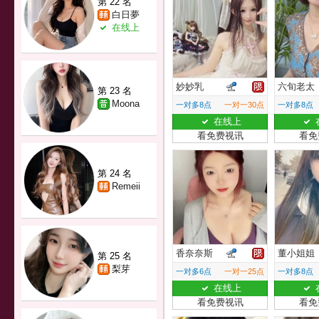
第 22 名
白日夢
在线上
妙妙乳
六旬老太
第 23 名
Moona
一对多8点
一对一30点
一对多8点
在线上
看免费视讯
看免
第 24 名
Remeii
香奈奈斯
董小姐姐
第 25 名
梨芽
一对多6点
一对一25点
一对多8点
在线上
看免费视讯
看免