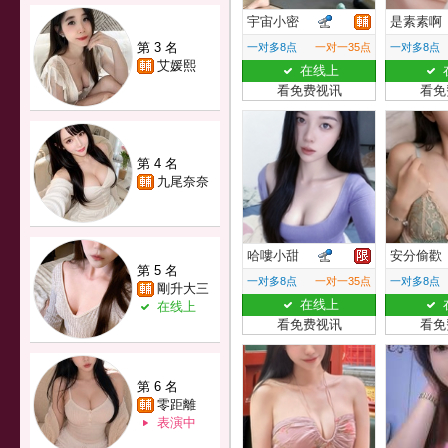
宇宙小密
是素素啊
第 3 名
一对多8点
一对一35点
一对多8点
艾媛熙
在线上
看免费视讯
看免
第 4 名
九尾奈奈
哈嘍小甜
安分偷歡
第 5 名
一对多8点
一对一35点
一对多8点
剛升大三
在线上
在线上
看免费视讯
看免
第 6 名
零距離
表演中