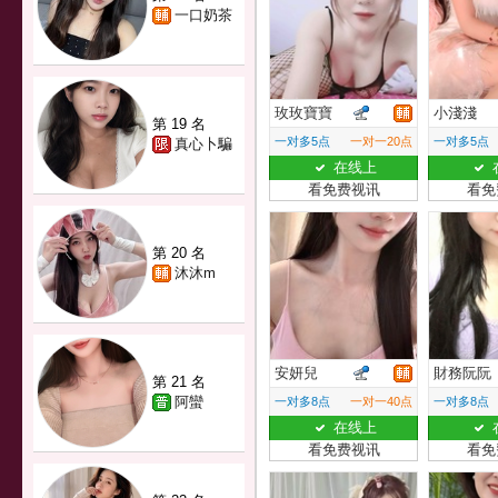
一口奶茶
玫玫寶寶
小淺淺
第 19 名
一对多5点
一对一20点
一对多5点
真心卜騙
在线上
看免费视讯
看免
第 20 名
沐沐m
安妍兒
財務阮阮
第 21 名
阿蠻
一对多8点
一对一40点
一对多8点
在线上
看免费视讯
看免