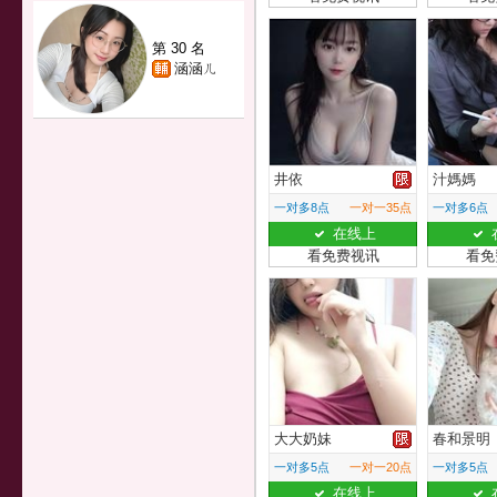
第 30 名
涵涵ㄦ
井依
汁媽媽
一对多8点
一对一35点
一对多6点
在线上
看免费视讯
看免
大大奶妹
春和景明
一对多5点
一对一20点
一对多5点
在线上