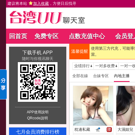
建议将本站
加入收藏
，方便日后找寻
回首页
免费专区
点数充值中心
会员登
使用第三方代充，可能導
溫馨提醒
下载手机 APP
當。
随时与你视讯聊天
业绩排行
一对多收费
一对一
全部在線
台妹专区
內地主播
APP使用說明
QRcode說明
枕邊私藏
大濕姐兒
七月会员消费排行榜