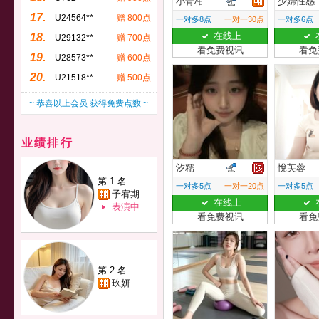
小青柑
少婦性感
17.
U24564**
赠 800点
一对多8点
一对一30点
一对多6点
在线上
18.
U29132**
赠 700点
看免费视讯
看免
19.
U28573**
赠 600点
20.
U21518**
赠 500点
~ 恭喜以上会员 获得免费点数 ~
业绩排行
汐糯
悅芙蓉
第 1 名
一对多5点
一对一20点
一对多5点
予宥期
在线上
表演中
看免费视讯
看免
第 2 名
玖妍