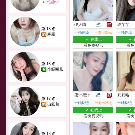
忙線中
伊人唷
璟芊芊
第 15 名
一对多8点
一对一25点
一对多8点
寒霜
在线上
看免费视讯
看免
第 16 名
小饅頭兒
蜜汁蜜汁
莉莉咯
第 17 名
一对多6点
一对一25点
一对多5点
出氣包
在线上
看免费视讯
看免
第 18 名