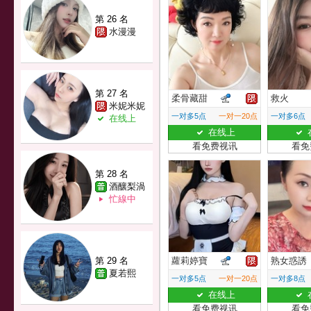
第 26 名
水漫漫
第 27 名
柔骨藏甜
救火
米妮米妮
一对多5点
一对一20点
一对多6点
在线上
在线上
看免费视讯
看免
第 28 名
酒釀梨渦
忙線中
第 29 名
蘿莉婷寶
熟女惑誘
夏若熙
一对多5点
一对一20点
一对多8点
在线上
看免费视讯
看免