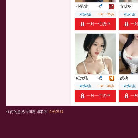
小騷貨
艾咪呀
一对多6点
一对一35点
一对多5点
一对一忙线中
一
紅太狼
奶桃
一对多8点
一对一40点
一对多8点
一对一忙线中
一
任何的意见与问题 请联系
在线客服