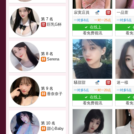
寂寞店員
一品萱
第 7 名
一对多8点
一对一25点
一对多5点
巨乳G杯
在线上
看免费视讯
看免
第 8 名
Serena
騷甜甜
迷一樣
第 9 名
一对多5点
一对一20点
一对多5点
香奈奈子
在线上
看免费视讯
看免
第 10 名
甜心Baby