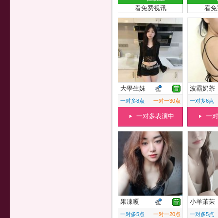
看免费视讯
看免
大學生妹
波霸奶茶
一对多8点
一对一30点
一对多6点
一对多表演中
一
果凍嗄
小羊茉茉
一对多5点
一对一20点
一对多5点