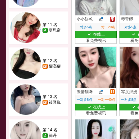
小小餅乾
琴青卿
第 11 名
一对多5点
一对一20点
一对多5点
夏思甯
在线上
看免费视讯
看免
第 12 名
懼高症
激情貓咪
零度浪漫
第 13 名
一对多8点
一对一40点
一对多8点
筱緊嵐
在线上
看免费视讯
看免
第 14 名
簡丹